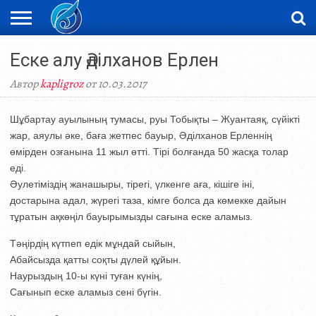
ЖАҢАЛЫҚТАР
Еске алу Әділханов Ерлен
НОВОСТИ
ВИДЕО
ФОТОРЕПОРТАЖИ
ОРКЕН
LIVETV
Автор
kapligroz
от 10.03.2017
Шұбартау ауылының тумасы, руы Тобықты – Жуантаяқ, сүйікті
жар, аяулы әке, баға жетпес бауыр, Әділханов Ерленнің
өмірден озғанына 11 жыл өтті. Тірі болғанда 50 жасқа толар
еді.
Әулетіміздің жанашыры, тірегі, үлкенге аға, кішіге іні,
достарына адал, жүрегі таза, кімге болса да көмекке дайын
тұратын ақкөңіл бауырымызды сағына еске аламыз.
Тәңірдің күтпеп едік мұндай сыйын,
Абайсызда қатты соқты дүлей құйын.
Наурыздың 10-ы күні туған күнің,
Сағынып еске аламыз сені бүгін.