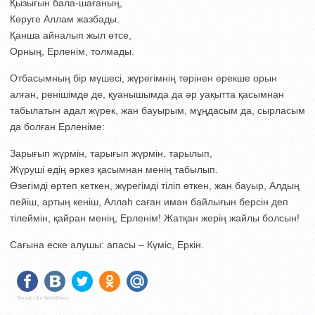
Қызығын бала-шағаның,
Көруге Аллам жазбады.
Қанша айналып жыл өтсе,
Орның, Ерленім, толмады.
Отбасымның бір мүшесі, жүрегімнің төрінен ерекше орын
алған, ренішімде де, қуанышымда да әр уақытта қасымнан
табылатын адал жүрек, жан бауырым, мұңдасым да, сырласым
да болған Ерленіме:
Зарығып жүрмін, тарығып жүрмін, тарылып,
Жүруші едің әркез қасымнан менің табылып.
Өзегімді өртеп кеткен, жүрегімді тіліп өткен, жан бауыр, Алдың
пейіш, артың кеніш, Аллаһ саған иман байлығын берсін деп
тілеймін, қайран менің, Ерленім! Жатқан жерің жайлы болсын!
Сағына еске алушы: апасы – Күміс, Еркін.
Social Like WordPress