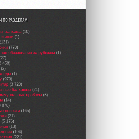
И ПО РАЗДЕЛАМ
сы Балхаша
(10)
 скидки
(1)
(131)
рики
(770)
ное образование за рубежом
(1)
(27)
3 458)
(2)
а еды
(1)
у
(979)
қтар
(3 720)
енные балхашцы
(21)
коммунальных проблем
(5)
сы
(14)
 878)
ые новости
(165)
юди
(21)
и
(5 176)
ения
(13)
вления
(194)
ествия
(221)