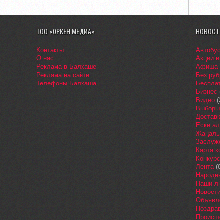
ТОО «ОРКЕН МЕДИА»
НОВОСТ
Контакты
Автобу
О нас
Акции и
Реклама в Балхаше
Афиша
Реклама на сайте
Без руб
Телефоны Балхаша
Бесплат
Бизнес
Видео
(
Выборы
Доставк
Еске ал
Жаңалы
Заслуж
Карта 
Конкур
Лента
(8
Народн
Наши л
Новост
Объявл
Поздра
Происш