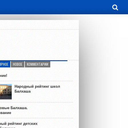
ЯРНОЕ
НОВОЕ
КОММЕНТАРИИ
ние!
Народный рейтинг школ
Балхаша
ковые Балхаша.
ование
ый рейтинг детских