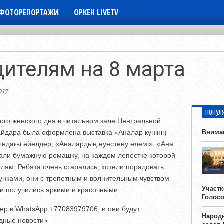
ФОТОРЕПОРТАЖИ
ОРКЕН LIVETV
а
ителям на 8 марта
017
ПОПУЛ
го женского дня в читальном зале Центральной
Гайдара была оформлена выставка «Аналар күнінің
Внима
ындағы әйелдер, «Аналардың әуестену әлемі», «Ана
али бумажную ромашку, на каждом лепестке которой
лям. Ребята очень старались, хотели порадовать
унками, они с трепетным и волнительным чувством
Участ
ки получились яркими и красочными.
Голос
ер в WhatsApp +77083979706, и они будут
Народн
дные новости»