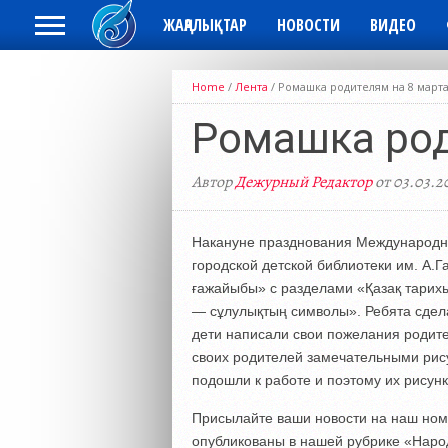
ЖАҢАЛЫҚТАР
НОВОСТИ
ВИДЕО
Home
/
Лента
/
Ромашка родителям на 8 март
Ромашка род
Автор
Дежурный Редактор
от 03.03.2
Накануне празднования Международно
городской детской библиотеки им. А.
ғажайыбы» с разделами «Қазақ тарих
— сұлулықтың символы». Ребята сдел
дети написали свои пожелания родите
своих родителей замечательными рис
подошли к работе и поэтому их рисун
Присылайте ваши новости на наш ном
опубликованы в нашей рубрике «Наро