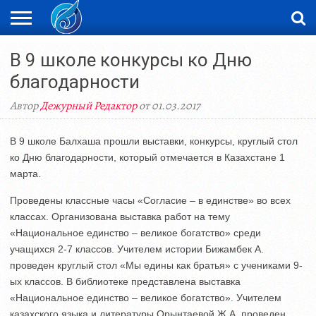
ЖАҢАЛЫҚТАР
В 9 школе конкурсы ко Дню
НОВОСТИ
ВИДЕО
ФОТОРЕПОРТАЖИ
ОРКЕН
LIVETV
благодарности
Автор
Дежурный Редактор
от 01.03.2017
В 9 школе Балхаша прошли выставки, конкурсы, круглый стол
ко Дню благодарности, который отмечается в Казахстане 1
марта.
Проведены классные часы «Согласие – в единстве» во всех
классах. Организована выставка работ на тему
«Национальное единство – великое богатство» среди
учащихся 2-7 классов. Учителем истории Бижамбек А.
проведен круглый стол «Мы едины как братья» с учениками 9-
ых классов. В библиотеке представлена выставка
«Национальное единство – великое богатство». Учителем
казахского языка и литературы Орынтаевой Ж.А. проведен