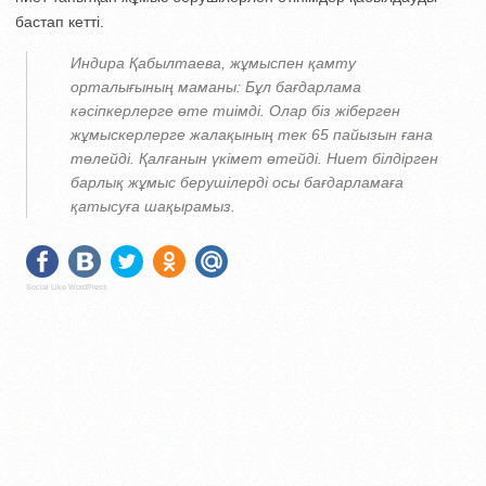
бастап кетті.
Индира Қабылтаева, жұмыспен қамту
орталығының маманы: Бұл бағдарлама
кәсіпкерлерге өте тиімді. Олар біз жіберген
жұмыскерлерге жалақының тек 65 пайызын ғана
төлейді. Қалғанын үкімет өтейді. Ниет білдірген
барлық жұмыс берушілерді осы бағдарламаға
қатысуға шақырамыз.
Social Like WordPress