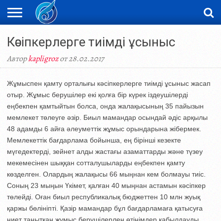
ЖАҢАЛЫҚТАР
Кәсіпкерлерге тиімді ұсыныс
НОВОСТИ
ВИДЕО
ФОТОРЕПОРТАЖИ
ОРКЕН
LIVETV
Автор
kapligroz
от 28.02.2017
Жұмыспен қамту орталығы кәсіпкерлерге тиімді ұсыныс жасап
отыр. Жұмыс берушілер екі қолға бір күрек іздеушілерді
еңбекпен қамтыйтын болса, онда жалақысының 35 пайызын
мемлекет төлеуге әзір. Биыл мамандар осындай әдіс арқылы
48 адамды 6 айға әлеуметтік жұмыс орындарына жібермек.
Мемлекеттік бағдарлама бойынша, ең бірінші кезекте
мүгедектерді, зейнет алды жастағы азаматтарды және түзеу
мекемесінен шыққан сотталушыларды еңбекпен қамту
көзделген. Олардың жалақысы 66 мыңнан кем болмауы тиіс.
Соның 23 мыңын Үкімет, қалған 40 мыңнан астамын кәсіпкер
төлейді. Оған биыл республикалық бюджеттен 10 млн жуық
қаржы бөлініпті. Қазір мамандар бұл бағдарламаға қатысуға
ниет танытқан жұмыс берушілерлен өтінімдер қабылдауды