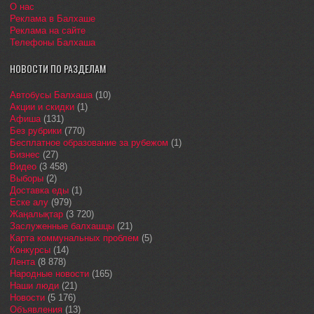
О нас
Реклама в Балхаше
Реклама на сайте
Телефоны Балхаша
НОВОСТИ ПО РАЗДЕЛАМ
Автобусы Балхаша
(10)
Акции и скидки
(1)
Афиша
(131)
Без рубрики
(770)
Бесплатное образование за рубежом
(1)
Бизнес
(27)
Видео
(3 458)
Выборы
(2)
Доставка еды
(1)
Еске алу
(979)
Жаңалықтар
(3 720)
Заслуженные балхашцы
(21)
Карта коммунальных проблем
(5)
Конкурсы
(14)
Лента
(8 878)
Народные новости
(165)
Наши люди
(21)
Новости
(5 176)
Объявления
(13)