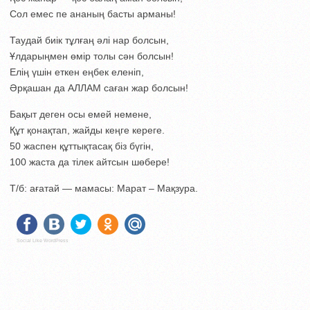
Сол емес пе ананың басты арманы!
Таудай биік тұлғаң әлі нар болсын,
Ұлдарыңмен өмір толы сән болсын!
Елің үшін еткен еңбек еленіп,
Әрқашан да АЛЛАМ саған жар болсын!
Бақыт деген осы емей немене,
Құт қонақтап, жайды кеңге кереге.
50 жаспен құттықтасақ біз бүгін,
100 жаста да тілек айтсын шөбере!
Т/б: ағатай — мамасы: Марат – Мақзура.
Social Like WordPress