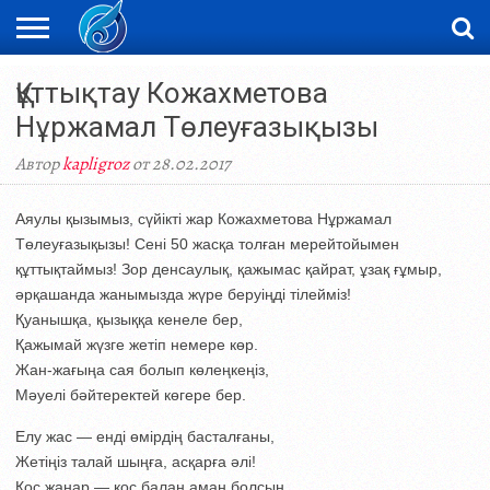
ЖАҢАЛЫҚТАР
Құттықтау Кожахметова
НОВОСТИ
ВИДЕО
ФОТОРЕПОРТАЖИ
ОРКЕН
LIVETV
Нұржамал Төлеуғазықызы
Автор
kapligroz
от 28.02.2017
Аяулы қызымыз, сүйікті жар Кожахметова Нұржамал
Төлеуғазықызы! Сені 50 жасқа толған мерейтойымен
құттықтаймыз! Зор денсаулық, қажымас қайрат, ұзақ ғұмыр,
әрқашанда жанымызда жүре беруіңді тілейміз!
Қуанышқа, қызыққа кенеле бер,
Қажымай жүзге жетіп немере көр.
Жан-жағыңа сая болып көлеңкеңіз,
Мәуелі бәйтеректей көгере бер.
Елу жас — енді өмірдің басталғаны,
Жетіңіз талай шыңға, асқарға әлі!
Қос жанар — қос балаң аман болсын,