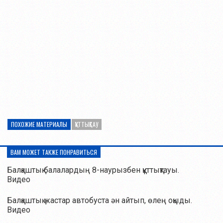
ПОХОЖИЕ МАТЕРИАЛЫ
ҚҰТТЫҚТАУ
ВАМ МОЖЕТ ТАКЖЕ ПОНРАВИТЬСЯ
Балқаштық балалардың 8-наурызбен құттықтауы.
Видео
Балқаштық жастар автобуста ән айтып, өлең оқыды.
Видео