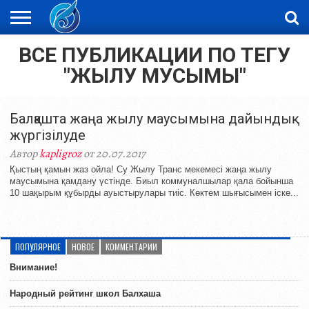
ВСЕ ПУБЛИКАЦИИ ПО ТЕГУ
ЖАҢАЛЫҚТАР
НОВОСТИ
ВИДЕО
ФОТОРЕПОРТАЖИ
ОРКЕН
LIVETV
"ЖЫЛУ МУСЫМЫ"
Балқашта жаңа жылу маусымына дайындық
жүргізілуде
Автор
kapligroz
от 20.07.2017
Қыстың қамын жаз ойла! Су Жылу Транс мекемесі жаңа жылу
маусымына қамдану үстінде. Биыл коммуналшылар қала бойынша
10 шақырым құбырды ауыстырулары тиіс. Көктем шығысымен іске...
ПОПУЛЯРНОЕ
НОВОЕ
КОММЕНТАРИИ
Внимание!
Народный рейтинг школ Балхаша