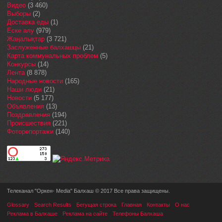
Видео
(3 460)
Выборы
(2)
Доставка еды
(1)
Еске алу
(979)
Жаңалықтар
(3 721)
Заслуженные балхашцы
(21)
Карта коммунальных проблем
(5)
Конкурсы
(14)
Лента
(8 878)
Народные новости
(165)
Наши люди
(21)
Новости
(5 177)
Объявления
(13)
Поздравления
(194)
Происшествия
(221)
Фоторепортажи
(140)
Телеканал "Оркен- Media" Балхаш © 2017 Все права защищены.
Glossary
Search Results
Бегущая строка
Главная
Контакты
О нас
Реклама в Балхаше
Реклама на сайте
Телефоны Балхаша