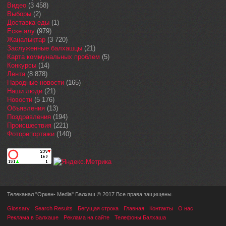
Видео
(3 458)
Выборы
(2)
Доставка еды
(1)
Еске алу
(979)
Жаңалықтар
(3 720)
Заслуженные балхашцы
(21)
Карта коммунальных проблем
(5)
Конкурсы
(14)
Лента
(8 878)
Народные новости
(165)
Наши люди
(21)
Новости
(5 176)
Объявления
(13)
Поздравления
(194)
Происшествия
(221)
Фоторепортажи
(140)
Телеканал "Оркен- Media" Балхаш © 2017 Все права защищены.
Glossary
Search Results
Бегущая строка
Главная
Контакты
О нас
Реклама в Балхаше
Реклама на сайте
Телефоны Балхаша