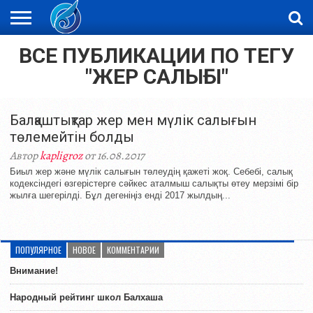
ВСЕ ПУБЛИКАЦИИ ПО ТЕГУ
ЖАҢАЛЫҚТАР
НОВОСТИ
ВИДЕО
ФОТОРЕПОРТАЖИ
ОРКЕН
LIVETV
"ЖЕР САЛЫҒЫ"
Балқаштықтар жер мен мүлік салығын
төлемейтін болды
Автор
kapligroz
от 16.08.2017
Биыл жер және мүлік салығын төлеудің қажеті жоқ. Себебі, салық
кодексіндегі өзгерістерге сәйкес аталмыш салықты өтеу мерзімі бір
жылға шегерілді. Бұл дегеніңіз енді 2017 жылдың...
ПОПУЛЯРНОЕ
НОВОЕ
КОММЕНТАРИИ
Внимание!
Народный рейтинг школ Балхаша