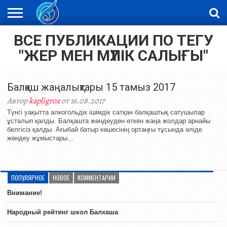
ВСЕ ПУБЛИКАЦИИ ПО ТЕГУ
ЖАҢАЛЫҚТАР
НОВОСТИ
ВИДЕО
ФОТОРЕПОРТАЖИ
ОРКЕН
"ЖЕР МЕН МҮЛІК САЛЫҒЫ"
LIVETV
Балқаш жаңалықтары 15 тамыз 2017
Автор
kapligroz
от 16.08.2017
Түнгі уақытта алкогольдік ішімдік сатқан балқаштық сатушылар
ұсталып қалды. Балқашта жөндеуден өткен жаңа жолдар арнайы
белгісіз қалды. Ағыбай батыр көшесінің ортаңғы тұсында әліде
жөндеу жұмыстары...
ПОПУЛЯРНОЕ
НОВОЕ
КОММЕНТАРИИ
Внимание!
Народный рейтинг школ Балхаша