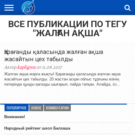
ВСЕ ПУБЛИКАЦИИ ПО ТЕГУ
ЖАҢАЛЫҚТАР
НОВОСТИ
ВИДЕО
ФОТОРЕПОРТАЖИ
ОРКЕН
LIVETV
"ЖАЛҒАН АҚША"
Қарағанды қаласында жалған ақша
жасайтын цех табылды
Автор
kapligroz
от 11.08.2017
Жалған ақша жарға жықты! Қарағанды қаласында жалған ақша
жасайтын цех табылды. 20 жастан асқан облыс тұрғыны өзінің
пәтерінде құнды қағазды шығарып, пайда тапқан. Алайда, ісі...
ПОПУЛЯРНОЕ
НОВОЕ
КОММЕНТАРИИ
Внимание!
Народный рейтинг школ Балхаша