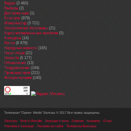
Видео
(3 460)
Выборы
(2)
Доставка еды
(1)
Еске алу
(979)
Жаңалықтар
(3 721)
Заслуженные балхашцы
(21)
Карта коммунальных проблем
(5)
Конкурсы
(14)
Лента
(8 878)
Народные новости
(165)
Наши люди
(21)
Новости
(5 177)
Объявления
(13)
Поздравления
(194)
Происшествия
(221)
Фоторепортажи
(140)
Телеканал "Оркен- Media" Балхаш © 2017 Все права защищены.
Glossary
Search Results
Бегущая строка
Главная
Контакты
О нас
Реклама в Балхаше
Реклама на сайте
Телефоны Балхаша