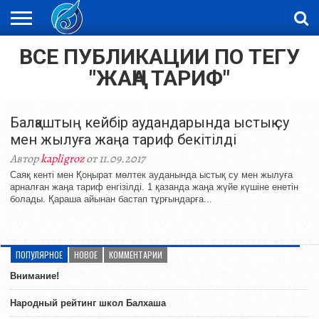
ВСЕ ПУБЛИКАЦИИ ПО ТЕГУ
ЖАҢАЛЫҚТАР
НОВОСТИ
ВИДЕО
ФОТОРЕПОРТАЖИ
ОРКЕН
LIVETV
"ЖАҢА ТАРИФ"
Балқаштың кейбір аудандарында ыстық су
мен жылуға жаңа тариф бекітілді
Автор
kapligroz
от 11.09.2017
Саяқ кенті мен Қоңырат мөлтек ауданында ыстық су мен жылуға
арналған жаңа тариф енгізілді. 1 қазанда жаңа жүйе күшіне енетін
болады. Қараша айынан бастап тұрғындарға...
ПОПУЛЯРНОЕ
НОВОЕ
КОММЕНТАРИИ
Внимание!
Народный рейтинг школ Балхаша