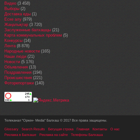
Видео
(3 458)
Выборы
(2)
Доставка еды
(1)
Еске алу
(979)
Жаңалықтар
(3 720)
Заслуженные балхашцы
(21)
Карта коммунальных проблем
(5)
Конкурсы
(14)
Лента
(8 878)
Народные новости
(165)
Наши люди
(21)
Новости
(5 176)
Объявления
(13)
Поздравления
(194)
Происшествия
(221)
Фоторепортажи
(140)
Телеканал "Оркен- Media" Балхаш © 2017 Все права защищены.
Glossary
Search Results
Бегущая строка
Главная
Контакты
О нас
Реклама в Балхаше
Реклама на сайте
Телефоны Балхаша