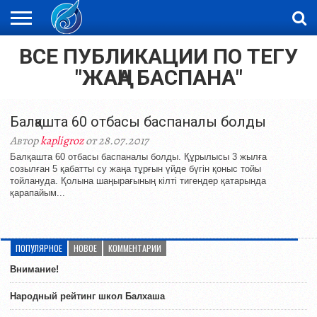
ВСЕ ПУБЛИКАЦИИ ПО ТЕГУ
ЖАҢАЛЫҚТАР
НОВОСТИ
ВИДЕО
ФОТОРЕПОРТАЖИ
ОРКЕН
LIVETV
"ЖАҢА БАСПАНА"
Балқашта 60 отбасы баспаналы болды
Автор
kapligroz
от 28.07.2017
Балқашта 60 отбасы баспаналы болды. Құрылысы 3 жылға
созылған 5 қабатты су жаңа тұрғын үйде бүгін қоныс тойы
тойлануда. Қолына шаңырағының кілті тигендер қатарында
қарапайым...
ПОПУЛЯРНОЕ
НОВОЕ
КОММЕНТАРИИ
Внимание!
Народный рейтинг школ Балхаша