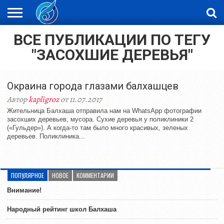
ВСЕ ПУБЛИКАЦИИ ПО ТЕГУ
ЖАҢАЛЫҚТАР
НОВОСТИ
ВИДЕО
ФОТОРЕПОРТАЖИ
ОРКЕН
LIVETV
"ЗАСОХШИЕ ДЕРЕВЬЯ"
Окраина города глазами балхашцев
Автор
kapligroz
от 11.07.2017
Жительница Балхаша отправила нам на WhatsApp фотографии
засохших деревьев, мусора. Сухие деревья у поликлиники 2
(«Гульдер»). А когда-то там было много красивых, зеленых
деревьев. Поликлиника...
ПОПУЛЯРНОЕ
НОВОЕ
КОММЕНТАРИИ
Внимание!
Народный рейтинг школ Балхаша