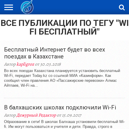
ВСЕ ПУБЛИКАЦИИ ПО ТЕГУ "WI
ЖАҢАЛЫҚТАР
НОВОСТИ
ВИДЕО
ФОТОРЕПОРТАЖИ
ОРКЕН
LIVETV
FI БЕСПЛАТНЫЙ"
Бесплатный Интернет будет во всех
поездах в Казахстане
Автор
kapligroz
от 30.03.2018
Во всех поездах Казахстана планируется установить бесплатный
Wi-Fi, передает Today.kz со ссылкой МИА «Казинформ». Как
сообщил член правления АО «Пассажирские перевозки» Алмас
Айтпаев, Wi-Fi на...
В балхашских школах подключили Wi-Fi
Автор
Дежурный Редактор
от 15.09.2017
Образование в сети! В школах Балхаша установили бесплатный Wi-
fi. Им могут пользоваться и учителя и дети. Правда, строго в