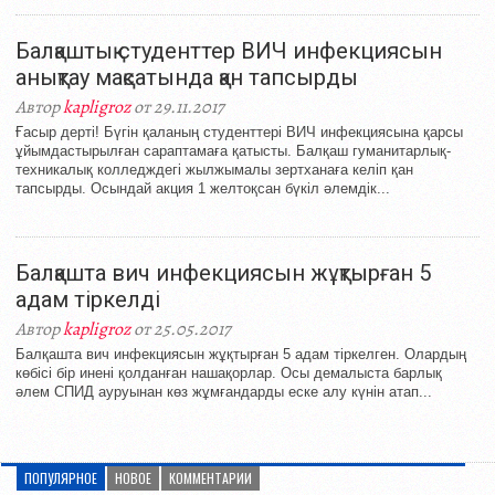
Балқаштық студенттер ВИЧ инфекциясын
анықтау мақсатында қан тапсырды
Автор
kapligroz
от 29.11.2017
Ғасыр дерті! Бүгін қаланың студенттері ВИЧ инфекциясына қарсы
ұйымдастырылған сараптамаға қатысты. Балқаш гуманитарлық-
техникалық колледждегі жылжымалы зертханаға келіп қан
тапсырды. Осындай акция 1 желтоқсан бүкіл әлемдік...
Балқашта вич инфекциясын жұқтырған 5
адам тіркелді
Автор
kapligroz
от 25.05.2017
Балқашта вич инфекциясын жұқтырған 5 адам тіркелген. Олардың
көбісі бір инені қолданған нашақорлар. Осы демалыста барлық
әлем СПИД ауруынан көз жұмғандарды еске алу күнін атап...
ПОПУЛЯРНОЕ
НОВОЕ
КОММЕНТАРИИ