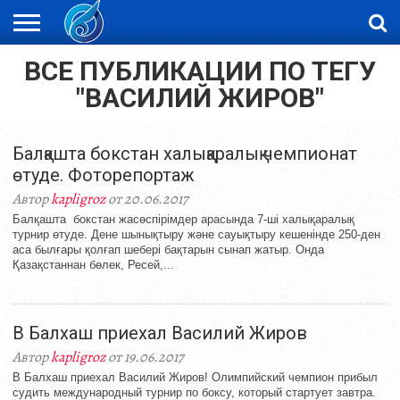
ВСЕ ПУБЛИКАЦИИ ПО ТЕГУ
ЖАҢАЛЫҚТАР
НОВОСТИ
ВИДЕО
ФОТОРЕПОРТАЖИ
ОРКЕН
LIVETV
"ВАСИЛИЙ ЖИРОВ"
Балқашта бокстан халықаралық чемпионат
өтуде. Фоторепортаж
Автор
kapligroz
от 20.06.2017
Балқашта бокстан жасөспірімдер арасында 7-ші халықаралық
турнир өтуде. Дене шынықтыру және сауықтыру кешенінде 250-ден
аса былғары қолғап шебері бақтарын сынап жатыр. Онда
Қазақстаннан бөлек, Ресей,...
В Балхаш приехал Василий Жиров
Автор
kapligroz
от 19.06.2017
В Балхаш приехал Василий Жиров! Олимпийский чемпион прибыл
судить международный турнир по боксу, который стартует завтра.