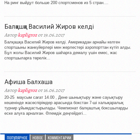
На ринг выйдут больше 200 спортсменов из 5 стран....
Балқашқа Василий Жиров келді
Автор
kapligroz
от 19.06.2017
Балқашқа Василий Жиров келді. Америкадан арнайы келген
спортшыны жанкүйерлері мен жерлестері аэропорттан күтіп алды.
Бұл жолы Василий Жиров шаһарға демалу үшін емес, жас
спортшыларға төрелік...
Афиша Балхаша
Автор
kapligroz
от 16.06.2017
20-25 маусым сағат 14.00 , Дене шынықтыру және сауықтыру
кешенінде жасөспірімдер арасында бокстан 7-ші халықаралық
турнир ұйымдастырылады. Чемпионат балқаштық боксшыларды
еске алуға арналған. Әлемдік деңгейдегі...
ПОПУЛЯРНОЕ
НОВОЕ
КОММЕНТАРИИ