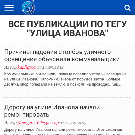
ВСЕ ПУБЛИКАЦИИ ПО ТЕГУ
ЖАҢАЛЫҚТАР
НОВОСТИ
ВИДЕО
ФОТОРЕПОРТАЖИ
ОРКЕН
LIVETV
"УЛИЦА ИВАНОВА"
Причины падения столбов уличного
освещения объяснили коммунальщики
Автор
kapligroz
от 24.05.2018
Коммунальщики объяснили, почему повалило столбы освещения
на улице Иванова. Напомним, вчера от порывов ветра больше
десятка опор попадали на землю и повисли на проводах. Как...
Дорогу на улице Иванова начали
ремонтировать
Автор
Дежурный Редактор
от 22.09.2017
Дорогу на улице Иванова начали ремонтировать. Этот сложный
участок специально оставили на последнюю очередь. На этом