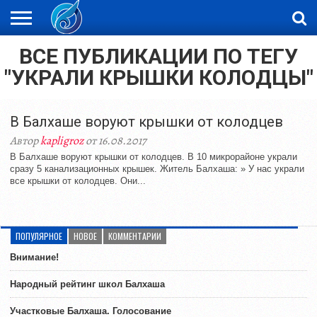
ВСЕ ПУБЛИКАЦИИ ПО ТЕГУ
ЖАҢАЛЫҚТАР
НОВОСТИ
ВИДЕО
ФОТОРЕПОРТАЖИ
ОРКЕН
"УКРАЛИ КРЫШКИ КОЛОДЦЫ"
LIVETV
В Балхаше воруют крышки от колодцев
Автор
kapligroz
от 16.08.2017
В Балхаше воруют крышки от колодцев. В 10 микрорайоне украли
сразу 5 канализационных крышек. Житель Балхаша: » У наc украли
все крышки от колодцев. Они...
ПОПУЛЯРНОЕ
НОВОЕ
КОММЕНТАРИИ
Внимание!
Народный рейтинг школ Балхаша
Участковые Балхаша. Голосование