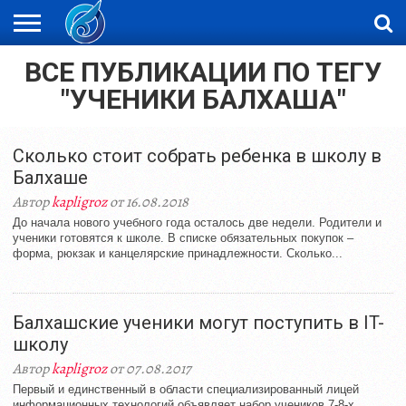
ВСЕ ПУБЛИКАЦИИ ПО ТЕГУ
ЖАҢАЛЫҚТАР
НОВОСТИ
ВИДЕО
ФОТОРЕПОРТАЖИ
ОРКЕН
LIVETV
"УЧЕНИКИ БАЛХАША"
Сколько стоит собрать ребенка в школу в
Балхаше
Автор
kapligroz
от 16.08.2018
До начала нового учебного года осталось две недели. Родители и
ученики готовятся к школе. В списке обязательных покупок –
форма, рюкзак и канцелярские принадлежности. Сколько...
Балхашские ученики могут поступить в IT-
школу
Автор
kapligroz
от 07.08.2017
Первый и единственный в области специализированный лицей
информационных технологий объявляет набор учеников 7-8-х