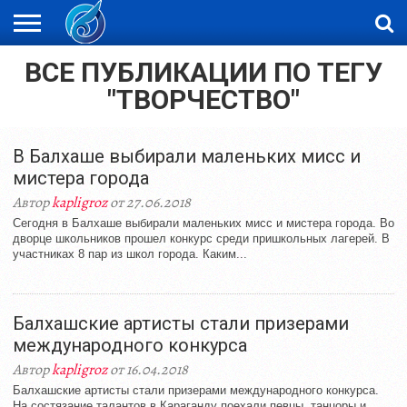
ВСЕ ПУБЛИКАЦИИ ПО ТЕГУ
ЖАҢАЛЫҚТАР
НОВОСТИ
ВИДЕО
ФОТОРЕПОРТАЖИ
ОРКЕН
LIVETV
"ТВОРЧЕСТВО"
В Балхаше выбирали маленьких мисс и
мистера города
Автор
kapligroz
от 27.06.2018
Сегодня в Балхаше выбирали маленьких мисс и мистера города. Во
дворце школьников прошел конкурс среди пришкольных лагерей. В
участниках 8 пар из школ города. Каким...
Балхашские артисты стали призерами
международного конкурса
Автор
kapligroz
от 16.04.2018
Балхашские артисты стали призерами международного конкурса.
На состязание талантов в Караганду поехали певцы, танцоры и