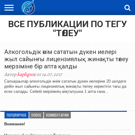
ВСЕ ПУБЛИКАЦИИ ПО ТЕГУ
ЖАҢАЛЫҚТАР
НОВОСТИ
ВИДЕО
ФОТОРЕПОРТАЖИ
ОРКЕН
LIVETV
"ТӨЛЕУ"
Алкогольдік өнім сататын дүкен иелері
жыл сайынғы лицензиялық жинақты төлеу
мерзіміне бір апта қалды
Автор
kapligroz
от 14.07.2017
Салықшылар алкогольдік өнім сататын дүкен иелеріне 20 шілдеге
дейін жыл сайынғы лицензиялық жинақты төлеу керектігін тағы да
еске салады. Себебі мерзімнің аяқталуына 1 апта ғана...
ПОПУЛЯРНОЕ
НОВОЕ
КОММЕНТАРИИ
Внимание!