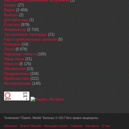
Бесплатное образование за рубежом
(1)
Бизнес
(27)
Видео
(3 458)
Выборы
(2)
Доставка еды
(1)
Еске алу
(979)
Жаңалықтар
(3 720)
Заслуженные балхашцы
(21)
Карта коммунальных проблем
(5)
Конкурсы
(14)
Лента
(8 878)
Народные новости
(165)
Наши люди
(21)
Новости
(5 176)
Объявления
(13)
Поздравления
(194)
Происшествия
(221)
Фоторепортажи
(140)
Телеканал "Оркен- Media" Балхаш © 2017 Все права защищены.
Glossary
Search Results
Бегущая строка
Главная
Контакты
О нас