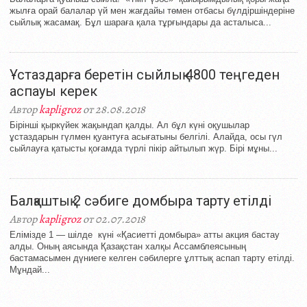
жылға орай балалар үй мен жағдайы төмен отбасы бүлдіршіндеріне
сыйлық жасамақ. Бұл шараға қала тұрғындары да асталыса...
Ұстаздарға беретін сыйлық 4800 теңгеден
аспауы керек
Автор
kapligroz
от 28.08.2018
Бірінші қыркүйек жақындап қалды. Ал бұл күні оқушылар
ұстаздарын гүлмен қуантуға асығатыны белгілі. Алайда, осы гүл
сыйлауға қатысты қоғамда түрлі пікір айтылып жүр. Бірі мұны...
Балқаштық 2 сәбиге домбыра тарту етілді
Автор
kapligroz
от 02.07.2018
Елімізде 1 — шілде күні «Қасиетті домбыра» атты акция бастау
алды. Оның аясында Қазақстан халқы Ассамблеясының
бастамасымен дүниеге келген сәбилерге ұлттық аспап тарту етілді.
Мұндай...