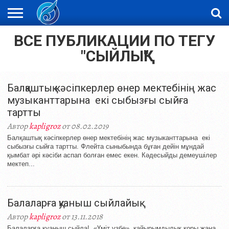
ВСЕ ПУБЛИКАЦИИ ПО ТЕГУ
ЖАҢАЛЫҚТАР
НОВОСТИ
ВИДЕО
ФОТОРЕПОРТАЖИ
ОРКЕН
LIVETV
"СЫЙЛЫҚ"
Балқаштық кәсіпкерлер өнер мектебінің жас
музыканттарына екі сыбызғы сыйға
тартты
Автор
kapligroz
от 08.02.2019
Балқаштық кәсіпкерлер өнер мектебінің жас музыканттарына екі
сыбызғы сыйға тартты. Флейта сыныбында бұған дейін мұндай
қымбат әрі кәсіби аспап болған емес екен. Кәдесыйды демеушілер
мектеп...
Балаларға қуаныш сыйлайық
Автор
kapligroz
от 13.11.2018
Балаларға қуаныш сыйла! «Үміт үзбе» қайырымдылық қоры жаңа