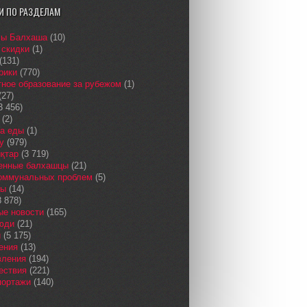
И ПО РАЗДЕЛАМ
сы Балхаша
(10)
 скидки
(1)
(131)
рики
(770)
ное образование за рубежом
(1)
(27)
3 456)
(2)
а еды
(1)
у
(979)
қтар
(3 719)
енные балхашцы
(21)
коммунальных проблем
(5)
сы
(14)
 878)
ые новости
(165)
юди
(21)
и
(5 175)
ения
(13)
вления
(194)
ествия
(221)
портажи
(140)