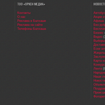
ТОО «ОРКЕН МЕДИА»
НОВОСТ
Контакты
Автобу
О нас
Акции и
Реклама в Балхаше
Афиша
Реклама на сайте
Без руб
Телефоны Балхаша
Бесплат
Бизнес
Видео
(
Выборы
Доставк
Еске ал
Жаңалы
Заслуж
Карта 
Конкур
Лента
(8
Народн
Наши л
Новост
Объявл
Поздра
Происш
Фоторе