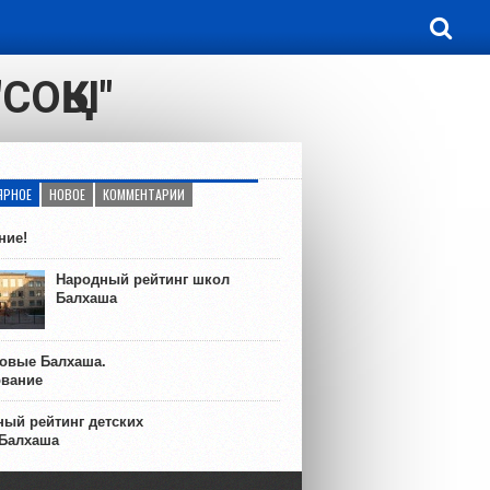
ОҚҚЫ"
ЯРНОЕ
НОВОЕ
КОММЕНТАРИИ
ние!
Народный рейтинг школ
Балхаша
ковые Балхаша.
ование
ый рейтинг детских
 Балхаша