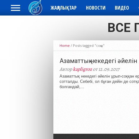
ЖАҢАЛЫҚТАР
НОВОСТИ
ВИДЕО
ВСЕ 
Home
/
Posts tagged "соққы"
Азаматтық некедегі әйелін 
Автор
kapligroz
от 12.09.2017
Азаматтық некедегі әйелін ұрып-соққан е
сотталды. Себебі, ол бұған дейін де сот
болғандай,...