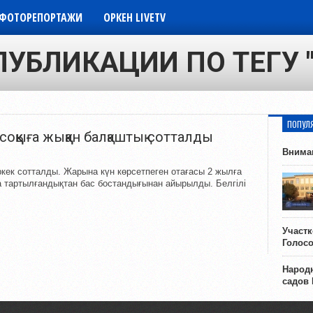
ФОТОРЕПОРТАЖИ
ОРКЕН LIVETV
ПУБЛИКАЦИИ ПО ТЕГУ "С
ПОПУЛ
соққыға жыққан балқаштық сотталды
Внима
ркек сотталды. Жарына күн көрсетпеген отағасы 2 жылға
қа тартылғандықтан бас бостандығынан айырылды. Белгілі
Участ
Голос
Народн
садов