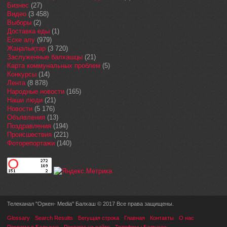
Бизнес
(27)
Видео
(3 458)
Выборы
(2)
Доставка еды
(1)
Еске алу
(979)
Жаңалықтар
(3 720)
Заслуженные балхашцы
(21)
Карта коммунальных проблем
(5)
Конкурсы
(14)
Лента
(8 878)
Народные новости
(165)
Наши люди
(21)
Новости
(5 176)
Объявления
(13)
Поздравления
(194)
Происшествия
(221)
Фоторепортажи
(140)
Телеканал "Оркен- Media" Балхаш © 2017 Все права защищены.
Glossary
Search Results
Бегущая строка
Главная
Контакты
О нас