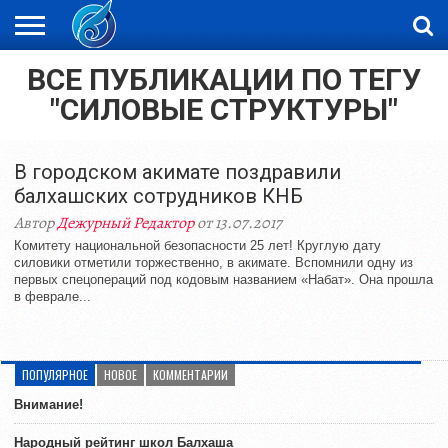
ВСЕ ПУБЛИКАЦИИ ПО ТЕГУ
ЖАҢАЛЫҚТАР
НОВОСТИ
ВИДЕО
ФОТОРЕПОРТАЖИ
ОРКЕН
LIVETV
"СИЛОВЫЕ СТРУКТУРЫ"
В городском акимате поздравили
балхашских сотрудников КНБ
Автор
Дежурный Редактор
от 13.07.2017
Комитету национальной безопасности 25 лет! Круглую дату
силовики отметили торжественно, в акимате. Вспомнили одну из
первых спецопераций под кодовым названием «Набат». Она прошла
в феврале...
ПОПУЛЯРНОЕ
НОВОЕ
КОММЕНТАРИИ
Внимание!
Народный рейтинг школ Балхаша