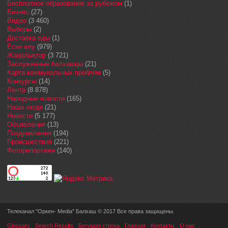
Бесплатное образование за рубежом
(1)
Бизнес
(27)
Видео
(3 460)
Выборы
(2)
Доставка еды
(1)
Еске алу
(979)
Жаңалықтар
(3 721)
Заслуженные балхашцы
(21)
Карта коммунальных проблем
(5)
Конкурсы
(14)
Лента
(8 878)
Народные новости
(165)
Наши люди
(21)
Новости
(5 177)
Объявления
(13)
Поздравления
(194)
Происшествия
(221)
Фоторепортажи
(140)
Телеканал "Оркен- Media" Балхаш © 2017 Все права защищены.
Glossary
Search Results
Бегущая строка
Главная
Контакты
О нас