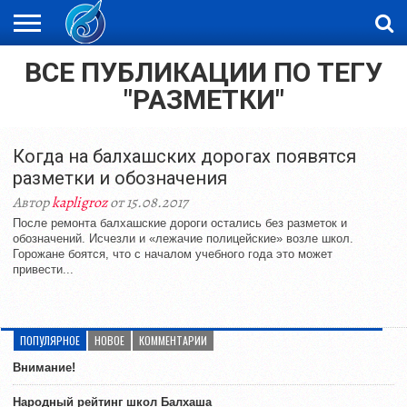
ВСЕ ПУБЛИКАЦИИ ПО ТЕГУ
ЖАҢАЛЫҚТАР
НОВОСТИ
ВИДЕО
ФОТОРЕПОРТАЖИ
ОРКЕН
LIVETV
"РАЗМЕТКИ"
Когда на балхашских дорогах появятся
разметки и обозначения
Автор
kapligroz
от 15.08.2017
После ремонта балхашские дороги остались без разметок и
обозначений. Исчезли и «лежачие полицейские» возле школ.
Горожане боятся, что с началом учебного года это может
привести...
ПОПУЛЯРНОЕ
НОВОЕ
КОММЕНТАРИИ
Внимание!
Народный рейтинг школ Балхаша