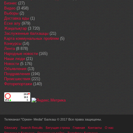
Бизнес
(27)
Видео
(3 458)
Выборы
(2)
Доставка еды
(1)
Еске алу
(979)
Жаңалықтар
(3 720)
Заслуженные балхашцы
(21)
Карта коммунальных проблем
(5)
Конкурсы
(14)
Лента
(8 878)
Народные новости
(165)
Наши люди
(21)
Новости
(5 176)
Объявления
(13)
Поздравления
(194)
Происшествия
(221)
Фоторепортажи
(140)
Телеканал "Оркен- Media" Балхаш © 2017 Все права защищены.
Glossary
Search Results
Бегущая строка
Главная
Контакты
О нас