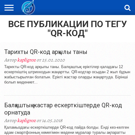
ВСЕ ПУБЛИКАЦИИ ПО ТЕГУ
ЖАҢАЛЫҚТАР
НОВОСТИ
ВИДЕО
ФОТОРЕПОРТАЖИ
ОРКЕН
LIVETV
"QR-КОД"
Тарихты QR-код арқылы таны
Автор
kapligroz
от 25.02.2020
Тарихты QR-код арқылы таны. Балқаштық еріктілер қаладағы 12
ескерткіштің штрихкодын жаңартты. QR-кодтар осыдан 2 жыл бұрын
жабыстырылған болатын. Ерікті жастар оларды жаңартуда. Бірінші
болып мәдениет...
Балқаштық жастар ескерткіштерде QR-код
орнатуда
Автор
kapligroz
от 14.05.2018
Қаламыздағы ескерткіштерде QR-код пайда болды. Енді кез-келген
адам смартфонның көмегімен мәдени мұралар туралы ақпаратты