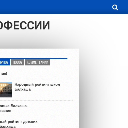
РОФЕССИИ
ЯРНОЕ
НОВОЕ
КОММЕНТАРИИ
ние!
Народный рейтинг школ
Балхаша
ковые Балхаша.
ование
ый рейтинг детских
 Балхаша