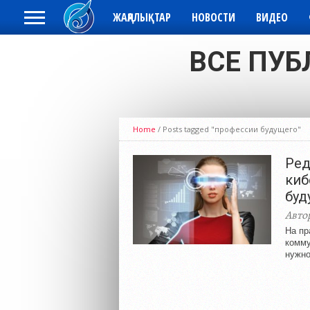
ЖАҢАЛЫҚТАР
НОВОСТИ
ВИДЕО
ВСЕ ПУБ
Home
/
Posts tagged "профессии будущего"
Ред
киб
буд
Авто
На пр
комму
нужно