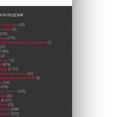
И ПО РАЗДЕЛАМ
сы Балхаша
(10)
 скидки
(1)
(131)
рики
(770)
ное образование за рубежом
(1)
(27)
3 460)
(2)
а еды
(1)
у
(979)
қтар
(3 721)
енные балхашцы
(21)
коммунальных проблем
(5)
сы
(14)
 878)
ые новости
(165)
юди
(21)
и
(5 177)
ения
(13)
вления
(194)
ествия
(221)