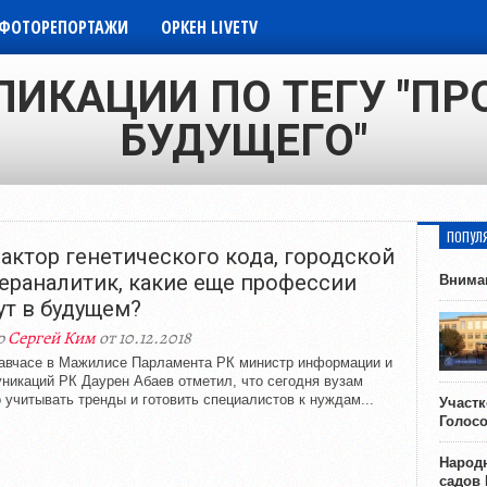
ФОТОРЕПОРТАЖИ
ОРКЕН LIVETV
ЛИКАЦИИ ПО ТЕГУ "П
БУДУЩЕГО"
ПОПУЛ
актор генетического кода, городской
ераналитик, какие еще профессии
Внима
ут в будущем?
р
Сергей Ким
от 10.12.2018
авчасе в Мажилисе Парламента РК министр информации и
никаций РК Даурен Абаев отметил, что сегодня вузам
 учитывать тренды и готовить специалистов к нуждам...
Участ
Голос
Народн
садов