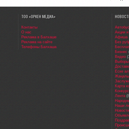
ТОО «ОРКЕН МЕДИА»
НОВОСТ
Контакты
Автобу
О нас
Акции и
Реклама в Балхаше
Афиша
Реклама на сайте
Без руб
Телефоны Балхаша
Бесплат
Бизнес
Видео
(
Выборы
Доставк
Еске ал
Жаңалы
Заслуж
Карта 
Конкур
Лента
(8
Народн
Наши л
Новост
Объявл
Поздра
Происш