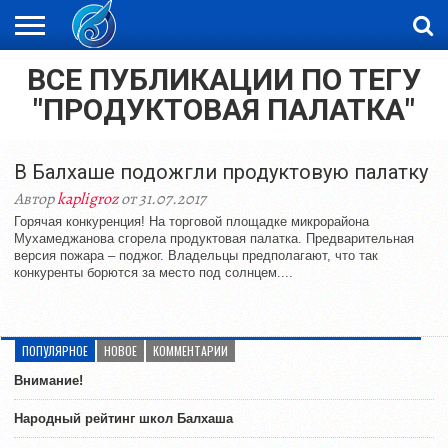
ВСЕ ПУБЛИКАЦИИ ПО ТЕГУ
ЖАҢАЛЫҚТАР
НОВОСТИ
ВИДЕО
ФОТОРЕПОРТАЖИ
ОРКЕН
"ПРОДУКТОВАЯ ПАЛАТКА"
LIVETV
В Балхаше подожгли продуктовую палатку
Автор
kapligroz
от 31.07.2017
Горячая конкуренция! На торговой площадке микрорайона
Мухамеджанова сгорела продуктовая палатка. Предварительная
версия пожара – поджог. Владельцы предполагают, что так
конкуренты борются за место под солнцем....
ПОПУЛЯРНОЕ
НОВОЕ
КОММЕНТАРИИ
Внимание!
Народный рейтинг школ Балхаша