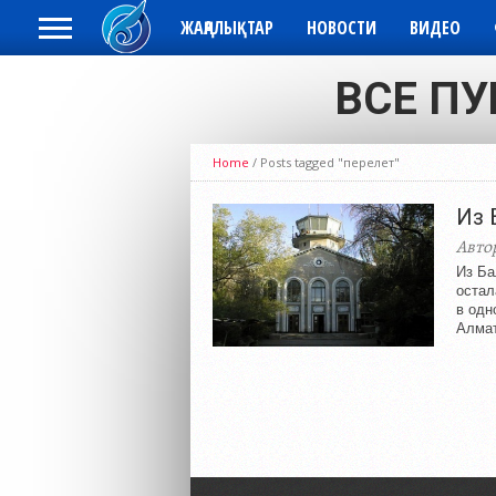
ЖАҢАЛЫҚТАР
НОВОСТИ
ВИДЕО
ВСЕ ПУ
Home
/
Posts tagged "перелет"
Из 
Авто
Из Ба
остал
в одн
Алмат