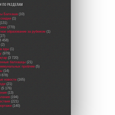
И ПО РАЗДЕЛАМ
сы Балхаша
(10)
 скидки
(1)
(131)
рики
(770)
ное образование за рубежом
(1)
(27)
3 458)
(2)
а еды
(1)
у
(979)
қтар
(3 720)
енные балхашцы
(21)
коммунальных проблем
(5)
сы
(14)
 878)
ые новости
(165)
юди
(21)
и
(5 176)
ения
(13)
вления
(194)
ествия
(221)
портажи
(140)