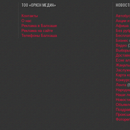
ТОО «ОРКЕН МЕДИА»
НОВОСТ
Контакты
Автобу
О нас
Акции и
Реклама в Балхаше
Афиша
Реклама на сайте
Без руб
Телефоны Балхаша
Бесплат
Бизнес
Видео
(
Выборы
Доставк
Еске ал
Жаңалы
Заслуж
Карта 
Конкур
Лента
(8
Народн
Наши л
Новост
Объявл
Поздра
Происш
Фоторе