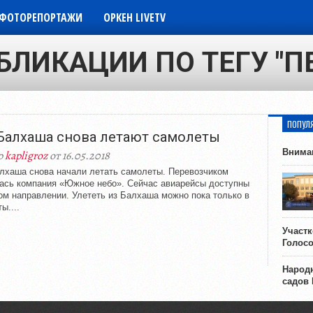
ФОТОРЕПОРТАЖИ
ОРКЕН LIVETV
БЛИКАЦИИ ПО ТЕГУ "П
ПОПУЛ
Балхаша снова летают самолеты
Внима
р
kapligroz
от 16.05.2018
лхаша снова начали летать самолеты. Перевозчиком
ась компания «Южное небо». Сейчас авиарейсы доступны
ом направлении. Улететь из Балхаша можно пока только в
ы....
Участ
Голос
Народн
садов