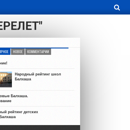
ЕРЕЛЕТ"
ЯРНОЕ
НОВОЕ
КОММЕНТАРИИ
ние!
Народный рейтинг школ
Балхаша
ковые Балхаша.
ование
ый рейтинг детских
 Балхаша