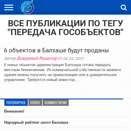
ВСЕ ПУБЛИКАЦИИ ПО ТЕГУ
ЖАҢАЛЫҚТАР
НОВОСТИ
ВИДЕО
ФОТОРЕПОРТАЖИ
ОРКЕН
"ПЕРЕДАЧА ГОСОБЪЕКТОВ"
LIVETV
6 объектов в Балхаше будут проданы
Автор
Дежурный Редактор
от 24.02.2017
6 новых объектов администрация Балхаша готова передать
местным бизнесменам. Из коммунальной собственности акимата
здания можно получить на приватизацию или в доверительное
управление. Требуется новый инвестор,...
ПОПУЛЯРНОЕ
НОВОЕ
КОММЕНТАРИИ
Внимание!
Народный рейтинг школ Балхаша