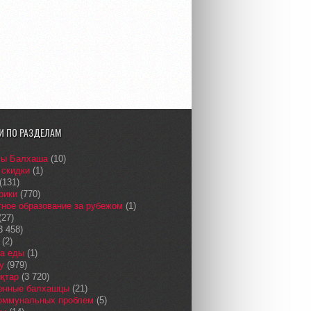
И ПО РАЗДЕЛАМ
сы Балхаша
(10)
 скидки
(1)
(131)
рики
(770)
ное образование за рубежом
(1)
(27)
3 458)
(2)
а еды
(1)
у
(979)
қтар
(3 720)
енные балхашцы
(21)
коммунальных проблем
(5)