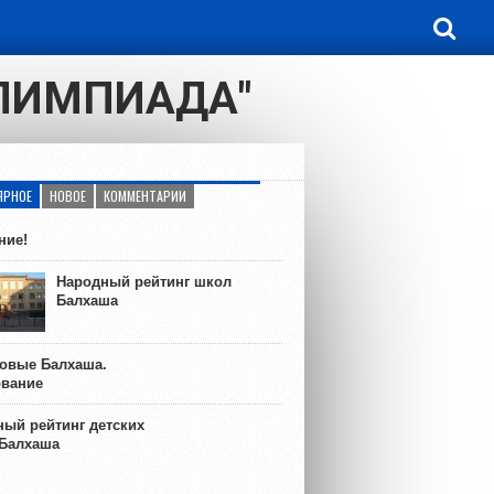
АЛИМПИАДА"
ЯРНОЕ
НОВОЕ
КОММЕНТАРИИ
ние!
Народный рейтинг школ
Балхаша
ковые Балхаша.
ование
ый рейтинг детских
 Балхаша