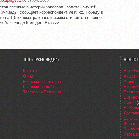
р
kapligroz
от 15.03.2018
стан впервые в истории завоевал «золото» зимней
импиады, сообщает корреспондент Vesti.kz. Победу в
те на 1,5 километра классическим стилем стоя принес
к Александр Колядин. Вторым...
ТОО «ОРКЕН МЕДИА»
НОВОСТ
Контакты
Автобу
О нас
Акции и
Реклама в Балхаше
Афиша
Реклама на сайте
Без руб
Телефоны Балхаша
Бесплат
Бизнес
Видео
(
Выборы
Доставк
Еске ал
Жаңалы
Заслуж
Карта 