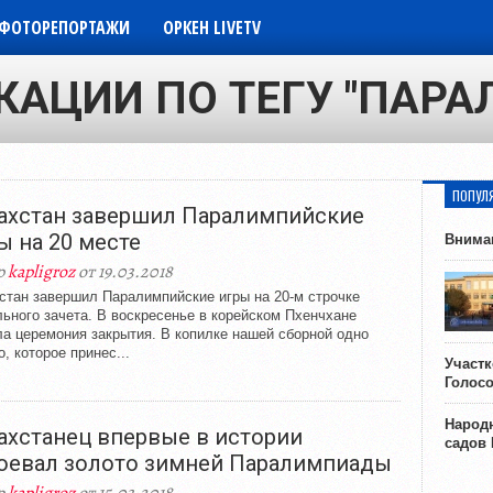
ФОТОРЕПОРТАЖИ
ОРКЕН LIVETV
КАЦИИ ПО ТЕГУ "ПАР
ПОПУЛ
ахстан завершил Паралимпийские
ы на 20 месте
Внима
р
kapligroz
от 19.03.2018
стан завершил Паралимпийские игры на 20-м строчке
ьного зачета. В воскресенье в корейском Пхенчхане
а церемония закрытия. В копилке нашей сборной одно
о, которое принес...
Участ
Голос
Народн
ахстанец впервые в истории
садов
оевал золото зимней Паралимпиады