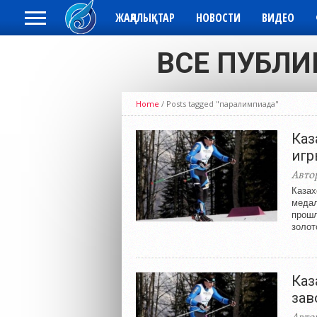
ЖАҢАЛЫҚТАР
НОВОСТИ
ВИДЕО
ВСЕ ПУБЛИ
Home
/
Posts tagged "паралимпиада"
Каз
игр
Авто
Казах
медал
прошл
золот
Каз
зав