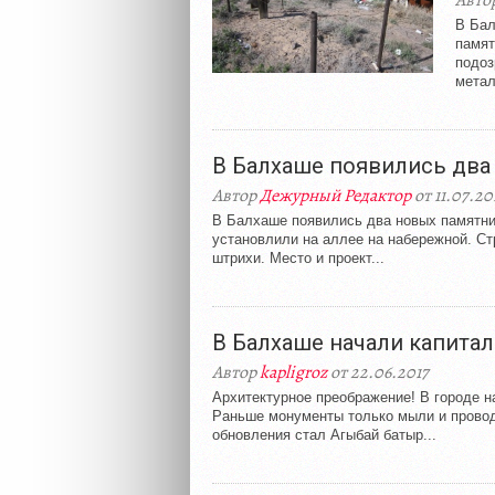
Авто
В Бал
памят
подоз
метал
В Балхаше появились два
Автор
Дежурный Редактор
от 11.07.20
В Балхаше появились два новых памятн
установлили на аллее на набережной. С
штрихи. Место и проект...
В Балхаше начали капита
Автор
kapligroz
от 22.06.2017
Архитектурное преображение! В городе 
Раньше монументы только мыли и провод
обновления стал Агыбай батыр...