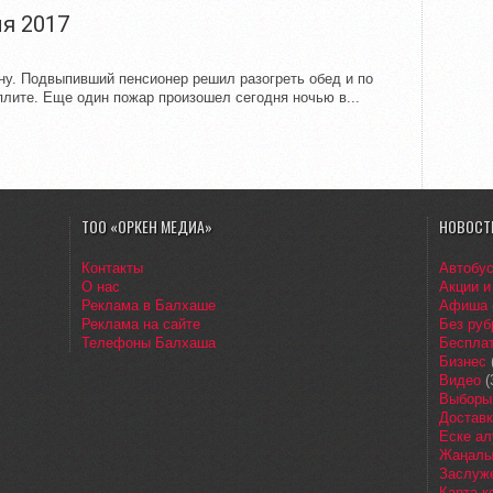
я 2017
у. Подвыпивший пенсионер решил разогреть обед и по
лите. Еще один пожар произошел сегодня ночью в...
ТОО «ОРКЕН МЕДИА»
НОВОСТ
Контакты
Автобу
О нас
Акции и
Реклама в Балхаше
Афиша
Реклама на сайте
Без руб
Телефоны Балхаша
Бесплат
Бизнес
Видео
(
Выборы
Доставк
Еске ал
Жаңалы
Заслуж
Карта 