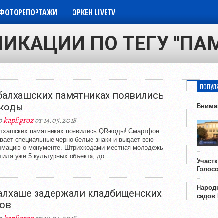
ФОТОРЕПОРТАЖИ
ОРКЕН LIVETV
ЛИКАЦИИ ПО ТЕГУ "ПА
ПОПУЛ
балхашских памятниках появились
коды
Внима
р
kapligroz
от 14.05.2018
лхашских памятниках появились QR-коды! Смартфон
вает специальные черно-белые знаки и выдает всю
мацию о монументе. Штрихкодами местная молодежь
тила уже 5 культурных объекта, до...
Участ
Голос
Народн
алхаше задержали кладбищенских
садов
ов