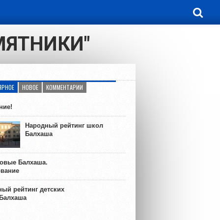
МЯТНИКИ"
ЯРНОЕ
НОВОЕ
КОММЕНТАРИИ
ние!
Народный рейтинг школ
Балхаша
ковые Балхаша.
ование
ый рейтинг детских
 Балхаша