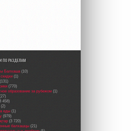
И ПО РАЗДЕЛАМ
сы Балхаша
(10)
 скидки
(1)
(131)
рики
(770)
ное образование за рубежом
(1)
(27)
3 458)
(2)
а еды
(1)
у
(979)
қтар
(3 720)
енные балхашцы
(21)
коммунальных проблем
(5)