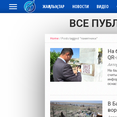
ЖАҢАЛЫҚТАР
НОВОСТИ
ВИДЕО
ВСЕ ПУБ
Home
/
Posts tagged "памятники"
На 
QR-
Авто
На ба
считы
инфор
оснас
В Б
вор