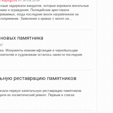
р
kapligroz
от 19.04.2018
хаше задержали вандалов, которые воровали могильные
ники и ограждения. Полицейские арестовали
реваемых, когда последние везли награбленное на
лоприемник. Заявления о кражах с могил на...
 новых памятника
17
ика. Монументы воинам-афганцам и чернобыльцам
троителям и художникам осталось нанести последние
льную реставрацию памятников
начали первую капитальную реставрацию памятников.
или их косметический ремонт. Первым в списке