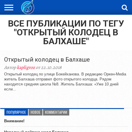
ВСЕ ПУБЛИКАЦИИ ПО ТЕГУ
ЖАҢАЛЫҚТАР
НОВОСТИ
ВИДЕО
ФОТОРЕПОРТАЖИ
ОРКЕН
LIVETV
"ОТКРЫТЫЙ КОЛОДЕЦ В
БАЛХАШЕ"
Открытый колодец в Балхаше
Автор
kapligroz
от 22.10.2018
Открытый колодец по улице Бокейханова. В редакцию Оркен-Media
житель Балхаша отправил фото открытого колодца. Рядом
находится средняя школа №8. Житель Балхаша: «Уже 10 дней
если...
ПОПУЛЯРНОЕ
НОВОЕ
КОММЕНТАРИИ
Внимание!