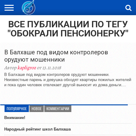
ВСЕ ПУБЛИКАЦИИ ПО ТЕГУ
ЖАҢАЛЫҚТАР
НОВОСТИ
ВИДЕО
ФОТОРЕПОРТАЖИ
ОРКЕН
"ОБОКРАЛИ ПЕНСИОНЕРКУ"
LIVETV
В Балхаше под видом контролеров
орудуют мошенники
Автор
kapligroz
от 13.11.2018
В Балхаше под видом контролеров орудуют мошенники.
Неизвестные парень и девушка обходят квартиры пожилых жителей
и пока один человек отвлекает другой выносит из дома деньги....
ПОПУЛЯРНОЕ
НОВОЕ
КОММЕНТАРИИ
Внимание!
Народный рейтинг школ Балхаша