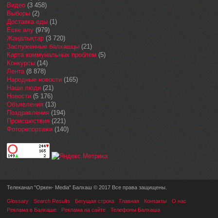
Видео
(3 458)
Выборы
(2)
Доставка еды
(1)
Еске алу
(979)
Жаңалықтар
(3 720)
Заслуженные балхашцы
(21)
Карта коммунальных проблем
(5)
Конкурсы
(14)
Лента
(8 878)
Народные новости
(165)
Наши люди
(21)
Новости
(5 176)
Объявления
(13)
Поздравления
(194)
Происшествия
(221)
Фоторепортажи
(140)
Телеканал "Оркен- Media" Балхаш © 2017 Все права защищены.
Glossary
Search Results
Бегущая строка
Главная
Контакты
О нас
Реклама в Балхаше
Реклама на сайте
Телефоны Балхаша