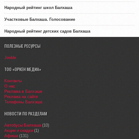
Народный рейтинг школ Балхаша
Участковые Балхаша. Голосование
Народный рейтинг детских садов Балхаша
ПОЛЕЗНЫЕ РЕСУРСЫ
Jooble
ТОО «ОРКЕН МЕДИА»
Контакты
О нас
Реклама в Балхаше
Реклама на сайте
Телефоны Балхаша
НОВОСТИ ПО РАЗДЕЛАМ
Автобусы Балхаша
(10)
Акции и скидки
(1)
Афиша
(131)