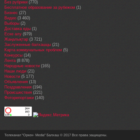
Без рубрики
(770)
Бесплатное образование за рубежом
(1)
Бизнес
(27)
Видео
(3 460)
Выборы
(2)
Доставка еды
(1)
Еске алу
(979)
Жаңалықтар
(3 721)
Заслуженные балхашцы
(21)
Карта коммунальных проблем
(5)
Конкурсы
(14)
Лента
(8 878)
Народные новости
(165)
Наши люди
(21)
Новости
(5 177)
Объявления
(13)
Поздравления
(194)
Происшествия
(221)
Фоторепортажи
(140)
Телеканал "Оркен- Media" Балхаш © 2017 Все права защищены.