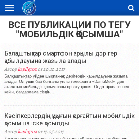
ВСЕ ПУБЛИКАЦИИ ПО ТЕГУ
ЖАҢАЛЫҚТАР
НОВОСТИ
ВИДЕО
ФОТОРЕПОРТАЖИ
ОРКЕН
LIVETV
"МОБИЛЬДІК ҚОСЫМША"
Балқаштықтар смартфон арқылы дәрігер
қабылдауына жазыла алады
Автор
kapligroz
от 20.10.2017
Балқаштықтар үйден шықпай-ақ дәрігердің қабылдауына жазыла
алады. Ол үшін бар болғаны ұялы телефонға «DamuMed» деп
аталатын мобильдік қосымшаны орнату қажет. Онда тіркелгеннен
кейін, бағдарлама сіздің...
Кәсіпкерлердің құқығын қорғайтын мобильдік
қосымша іске қосылды
Автор
kapligroz
от 17.05.2017
Кәсіпкерлерді қорғаудың тағы бір қамы «Қамқор»атты мобильдік