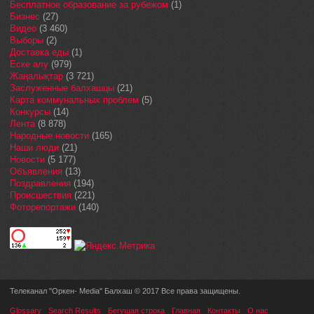
Бесплатное образование за рубежом
(1)
Бизнес
(27)
Видео
(3 460)
Выборы
(2)
Доставка еды
(1)
Еске алу
(979)
Жаңалықтар
(3 721)
Заслуженные балхашцы
(21)
Карта коммунальных проблем
(5)
Конкурсы
(14)
Лента
(8 878)
Народные новости
(165)
Наши люди
(21)
Новости
(5 177)
Объявления
(13)
Поздравления
(194)
Происшествия
(221)
Фоторепортажи
(140)
Телеканал "Оркен- Media" Балхаш © 2017 Все права защищены.
Glossary
Search Results
Бегущая строка
Главная
Контакты
О нас