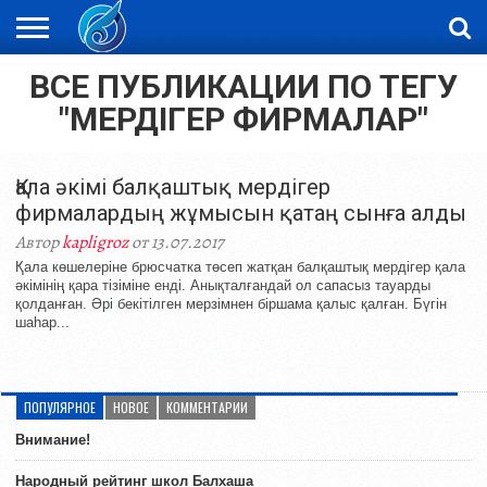
ВСЕ ПУБЛИКАЦИИ ПО ТЕГУ
ЖАҢАЛЫҚТАР
НОВОСТИ
ВИДЕО
ФОТОРЕПОРТАЖИ
ОРКЕН
LIVETV
"МЕРДІГЕР ФИРМАЛАР"
Қала әкімі балқаштық мердігер
фирмалардың жұмысын қатаң сынға алды
Автор
kapligroz
от 13.07.2017
Қала көшелеріне брюсчатка төсеп жатқан балқаштық мердігер қала
әкімінің қара тізіміне енді. Анықталғандай ол сапасыз тауарды
қолданған. Әрі бекітілген мерзімнен біршама қалыс қалған. Бүгін
шаһар...
ПОПУЛЯРНОЕ
НОВОЕ
КОММЕНТАРИИ
Внимание!
Народный рейтинг школ Балхаша