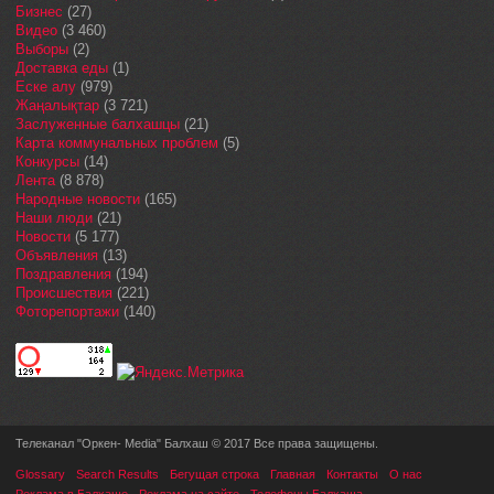
Бизнес
(27)
Видео
(3 460)
Выборы
(2)
Доставка еды
(1)
Еске алу
(979)
Жаңалықтар
(3 721)
Заслуженные балхашцы
(21)
Карта коммунальных проблем
(5)
Конкурсы
(14)
Лента
(8 878)
Народные новости
(165)
Наши люди
(21)
Новости
(5 177)
Объявления
(13)
Поздравления
(194)
Происшествия
(221)
Фоторепортажи
(140)
Телеканал "Оркен- Media" Балхаш © 2017 Все права защищены.
Glossary
Search Results
Бегущая строка
Главная
Контакты
О нас