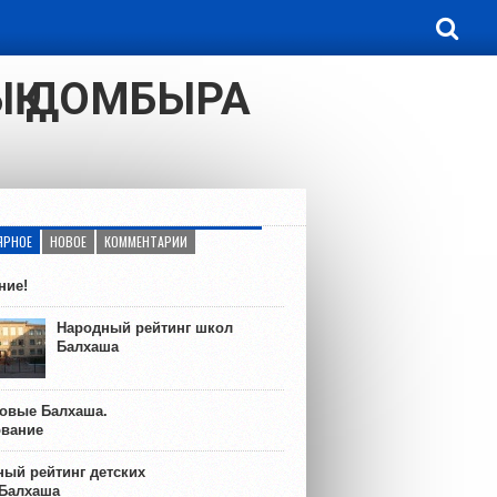
ЫҚ ДОМБЫРА
ЯРНОЕ
НОВОЕ
КОММЕНТАРИИ
ние!
Народный рейтинг школ
Балхаша
ковые Балхаша.
ование
ый рейтинг детских
 Балхаша