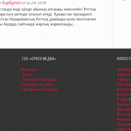
р
kapligroz
от 14.06.2018
станда енді шілде айының алғашқы жексенбісі Ұлттық
ра күні ретінде аталып өтеді. Қазақстан президенті
лтан Назарбаевтың Ұлттық домбыра күнін белгілегені
ы Ақорда сайтында жарлық жарияланды....
ТОО «ОРКЕН МЕДИА»
НОВОСТ
Контакты
Автобу
О нас
Акции и
Реклама в Балхаше
Афиша
Реклама на сайте
Без руб
Телефоны Балхаша
Бесплат
Бизнес
Видео
(
Выборы
Доставк
Еске ал
Жаңалы
Заслуж
Карта 