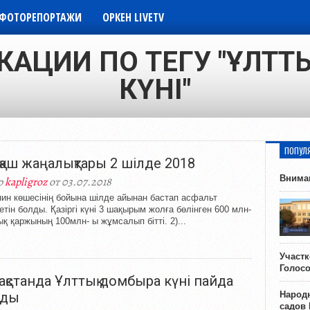
ФОТОРЕПОРТАЖИ
ОРКЕН LIVETV
КАЦИИ ПО ТЕГУ "ҰЛТТ
КҮНІ"
ПОПУЛ
қаш жаңалықтары 2 шілде 2018
Внима
р
kapligroz
от 03.07.2018
нин көшесінің бойына шілде айынан бастап асфальт
етін болды. Қазіргі күні 3 шақырым жолға бөлінген 600 млн-
ық қаржының 100млн- ы жұмсалып бітті. 2)...
Участ
Голос
ақстанда Ұлттық домбыра күні пайда
Народн
лды
садов