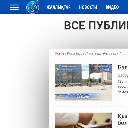
ЖАҢАЛЫҚТАР
НОВОСТИ
ВИДЕО
ВСЕ ПУБЛИ
Home
/
Posts tagged "ұлттық домбыра күні"
Бал
Авто
1) Ле
төсел
ға жу
Қаз
бо