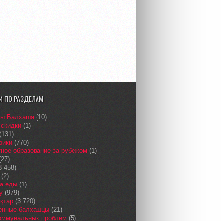
И ПО РАЗДЕЛАМ
сы Балхаша
(10)
 скидки
(1)
(131)
рики
(770)
ное образование за рубежом
(1)
(27)
3 458)
(2)
а еды
(1)
у
(979)
қтар
(3 720)
енные балхашцы
(21)
коммунальных проблем
(5)