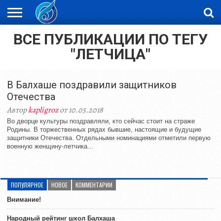
ВСЕ ПУБЛИКАЦИИ ПО ТЕГУ
ЖАҢАЛЫҚТАР
НОВОСТИ
ВИДЕО
ФОТОРЕПОРТАЖИ
ОРКЕН
LIVETV
"ЛЕТЧИЦА"
В Балхаше поздравили защитников
Отечества
Автор
kapligroz
от 10.05.2018
Во дворце культуры поздравляли, кто сейчас стоит на страже
Родины. В торжественных рядах бывшие, настоящие и будущие
защитники Отечества. Отдельными номинациями отметили первую
военную женщину-летчика...
ПОПУЛЯРНОЕ
НОВОЕ
КОММЕНТАРИИ
Внимание!
Народный рейтинг школ Балхаша