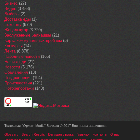
Бизнес
(27)
Видео
(3 458)
Выборы
(2)
Доставка еды
(1)
Еске алу
(979)
Жаңалықтар
(3 720)
Заслуженные балхашцы
(21)
Карта коммунальных проблем
(5)
Конкурсы
(14)
Лента
(8 878)
Народные новости
(165)
Наши люди
(21)
Новости
(5 176)
Объявления
(13)
Поздравления
(194)
Происшествия
(221)
Фоторепортажи
(140)
Телеканал "Оркен- Media" Балхаш © 2017 Все права защищены.
Glossary
Search Results
Бегущая строка
Главная
Контакты
О нас