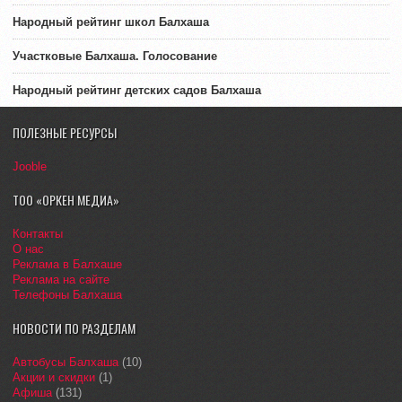
Народный рейтинг школ Балхаша
Участковые Балхаша. Голосование
Народный рейтинг детских садов Балхаша
ПОЛЕЗНЫЕ РЕСУРСЫ
Jooble
ТОО «ОРКЕН МЕДИА»
Контакты
О нас
Реклама в Балхаше
Реклама на сайте
Телефоны Балхаша
НОВОСТИ ПО РАЗДЕЛАМ
Автобусы Балхаша
(10)
Акции и скидки
(1)
Афиша
(131)