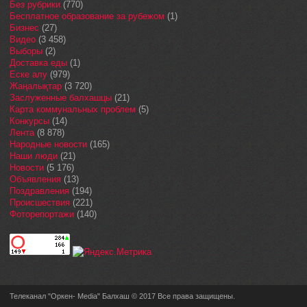
Без рубрики
(770)
Бесплатное образование за рубежом
(1)
Бизнес
(27)
Видео
(3 458)
Выборы
(2)
Доставка еды
(1)
Еске алу
(979)
Жаңалықтар
(3 720)
Заслуженные балхашцы
(21)
Карта коммунальных проблем
(5)
Конкурсы
(14)
Лента
(8 878)
Народные новости
(165)
Наши люди
(21)
Новости
(5 176)
Объявления
(13)
Поздравления
(194)
Происшествия
(221)
Фоторепортажи
(140)
Телеканал "Оркен- Media" Балхаш © 2017 Все права защищены.