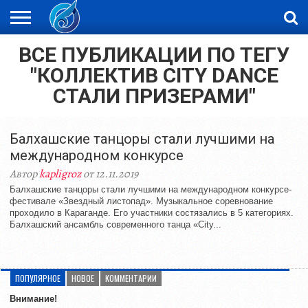
ВСЕ ПУБЛИКАЦИИ ПО ТЕГУ
ЖАҢАЛЫҚТАР
НОВОСТИ
ВИДЕО
ФОТОРЕПОРТАЖИ
ОРКЕН
LIVETV
"КОЛЛЕКТИВ CITY DANCE
СТАЛИ ПРИЗЕРАМИ"
Балхашские танцоры стали лучшими на
международном конкурсе
Автор
kapligroz
от 12.11.2019
Балхашские танцоры стали лучшими на международном конкурсе-
фестивале «Звездный листопад». Музыкальное соревнование
проходило в Караганде. Его участники состязались в 5 категориях.
Балхашский ансамбль современного танца «City...
ПОПУЛЯРНОЕ
НОВОЕ
КОММЕНТАРИИ
Внимание!