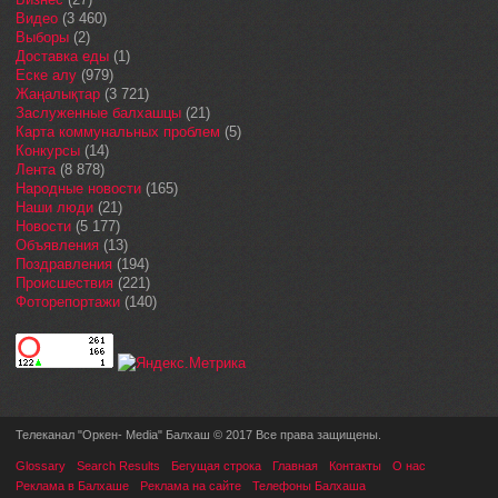
Видео
(3 460)
Выборы
(2)
Доставка еды
(1)
Еске алу
(979)
Жаңалықтар
(3 721)
Заслуженные балхашцы
(21)
Карта коммунальных проблем
(5)
Конкурсы
(14)
Лента
(8 878)
Народные новости
(165)
Наши люди
(21)
Новости
(5 177)
Объявления
(13)
Поздравления
(194)
Происшествия
(221)
Фоторепортажи
(140)
Телеканал "Оркен- Media" Балхаш © 2017 Все права защищены.
Glossary
Search Results
Бегущая строка
Главная
Контакты
О нас
Реклама в Балхаше
Реклама на сайте
Телефоны Балхаша