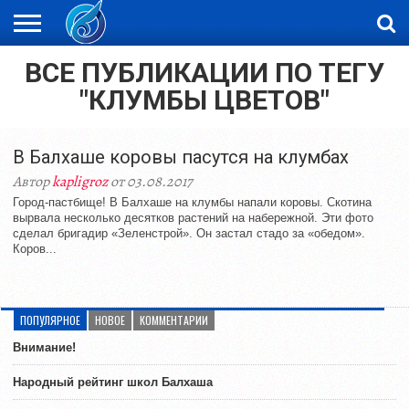
ВСЕ ПУБЛИКАЦИИ ПО ТЕГУ
ЖАҢАЛЫҚТАР
НОВОСТИ
ВИДЕО
ФОТОРЕПОРТАЖИ
ОРКЕН
LIVETV
"КЛУМБЫ ЦВЕТОВ"
В Балхаше коровы пасутся на клумбах
Автор
kapligroz
от 03.08.2017
Город-пастбище! В Балхаше на клумбы напали коровы. Скотина
вырвала несколько десятков растений на набережной. Эти фото
сделал бригадир «Зеленстрой». Он застал стадо за «обедом».
Коров...
ПОПУЛЯРНОЕ
НОВОЕ
КОММЕНТАРИИ
Внимание!
Народный рейтинг школ Балхаша