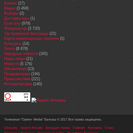
Бизнес
(27)
Видео
(3 458)
Выборы
(2)
Доставка еды
(1)
Еске алу
(979)
Жаңалықтар
(3 720)
Заслуженные балхашцы
(21)
Карта коммунальных проблем
(5)
Конкурсы
(14)
Лента
(8 878)
Народные новости
(165)
Наши люди
(21)
Новости
(5 176)
Объявления
(13)
Поздравления
(194)
Происшествия
(221)
Фоторепортажи
(140)
Телеканал "Оркен- Media" Балхаш © 2017 Все права защищены.
Glossary
Search Results
Бегущая строка
Главная
Контакты
О нас