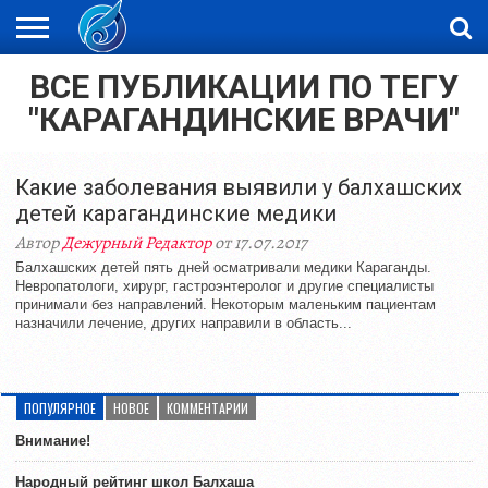
ВСЕ ПУБЛИКАЦИИ ПО ТЕГУ
ЖАҢАЛЫҚТАР
НОВОСТИ
ВИДЕО
ФОТОРЕПОРТАЖИ
ОРКЕН
"КАРАГАНДИНСКИЕ ВРАЧИ"
LIVETV
Какие заболевания выявили у балхашских
детей карагандинские медики
Автор
Дежурный Редактор
от 17.07.2017
Балхашских детей пять дней осматривали медики Караганды.
Невропатологи, хирург, гастроэнтеролог и другие специалисты
принимали без направлений. Некоторым маленьким пациентам
назначили лечение, других направили в область...
ПОПУЛЯРНОЕ
НОВОЕ
КОММЕНТАРИИ
Внимание!
Народный рейтинг школ Балхаша