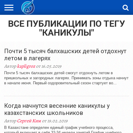
ВСЕ ПУБЛИКАЦИИ ПО ТЕГУ
ЖАҢАЛЫҚТАР
НОВОСТИ
ВИДЕО
ФОТОРЕПОРТАЖИ
ОРКЕН
LIVETV
"КАНИКУЛЫ"
Почти 5 тысяч балхашских детей отдохнут
летом в лагерях
Автор
kapligroz
от 16.05.2019
Почти 5 тысяч балхашских детей смогут отдохнуть летом в
пришкольных и загородных лагерях. Принимать зоны отдыха начнут
в начале июня. Первый оздоровительный сезон стартует во...
Когда начнутся весенние каникулы у
казахстанских школьников
Автор
Сергей Ким
от 19.02.2019
В Казахстане определен единый график учебного процесса,
который включает в себя 32-34 недели занятий График учебного