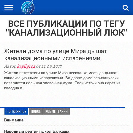
ВСЕ ПУБЛИКАЦИИ ПО ТЕГУ
ЖАҢАЛЫҚТАР
НОВОСТИ
ВИДЕО
ФОТОРЕПОРТАЖИ
ОРКЕН
"КАНАЛИЗАЦИОННЫЙ ЛЮК"
LIVETV
Жители дома по улице Мира дышат
канализационными испарениями
Автор
kapligroz
от 21.09.2017
Жители пятиэтажки на улице Мира несколько месяцев дышат
канализационными испарениями. Во дворе дома периодически
появляется большая зловонная лужа. Свои истоки она берет из
колодца в...
ПОПУЛЯРНОЕ
НОВОЕ
КОММЕНТАРИИ
Внимание!
Народный рейтинг школ Балхаша