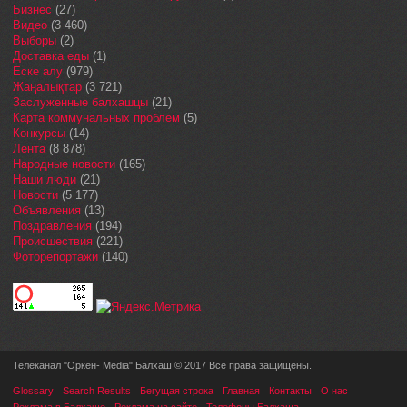
Бизнес
(27)
Видео
(3 460)
Выборы
(2)
Доставка еды
(1)
Еске алу
(979)
Жаңалықтар
(3 721)
Заслуженные балхашцы
(21)
Карта коммунальных проблем
(5)
Конкурсы
(14)
Лента
(8 878)
Народные новости
(165)
Наши люди
(21)
Новости
(5 177)
Объявления
(13)
Поздравления
(194)
Происшествия
(221)
Фоторепортажи
(140)
Телеканал "Оркен- Media" Балхаш © 2017 Все права защищены.
Glossary
Search Results
Бегущая строка
Главная
Контакты
О нас