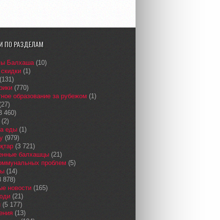
И ПО РАЗДЕЛАМ
сы Балхаша
(10)
 скидки
(1)
(131)
рики
(770)
ное образование за рубежом
(1)
(27)
3 460)
(2)
а еды
(1)
у
(979)
қтар
(3 721)
енные балхашцы
(21)
коммунальных проблем
(5)
сы
(14)
 878)
ые новости
(165)
юди
(21)
и
(5 177)
ения
(13)