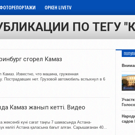
ФОТОРЕПОРТАЖИ
ОРКЕН LIVETV
УБЛИКАЦИИ ПО ТЕГУ "
ПОПУЛ
ринбург сгорел Камаз
Внима
 Камаз. Известно, что машина, груженная
у. Пострадавших нет. Грузовой автомобиль вспыхнул в 6
Участ
Голос
да Камаз жанып кетті. Видео
Народн
садов
а жексенбі күні сағат таңғы 7 шамасында Астана-
к көлігі Астана қаласына бағыт алған. Сарышағанан 40...