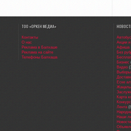
ТОО «ОРКЕН МЕДИА»
НОВОСТ
Контакты
Автобу
О нас
Акции и
Реклама в Балхаше
Афиша
Реклама на сайте
Без руб
Телефоны Балхаша
Бесплат
Бизнес
Видео
(
Выборы
Доставк
Еске ал
Жаңалы
Заслуж
Карта 
Конкур
Лента
(8
Народн
Наши л
Новост
Объявл