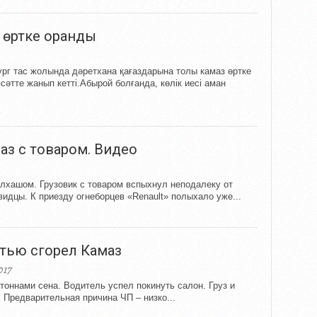
 өртке оранды
ург тас жолында дәретхана қағаздарына толы камаз өртке
сәтте жанып кетті.Абырой болғанда, көлік иесі аман
аз с товаром. Видео
алхашом. Грузовик с товаром вспыхнул неподалеку от
идцы. К приезду огнеборцев «Renault» полыхало уже...
стью сгорел Камаз
017
тоннами сена. Водитель успел покинуть салон. Груз и
 Предварительная причина ЧП – низко...