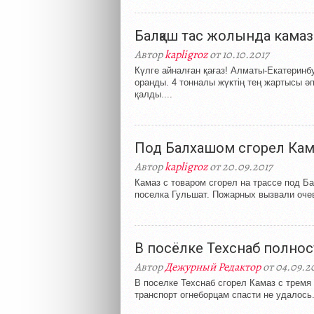
Балқаш тас жолында камаз
Автор
kapligroz
от 10.10.2017
Күлге айналған қағаз! Алматы-Екатеринб
оранды. 4 тонналы жүктің тең жартысы әп
қалды....
Под Балхашом сгорел Кам
Автор
kapligroz
от 20.09.2017
Камаз с товаром сгорел на трассе под Б
поселка Гульшат. Пожарных вызвали очев
В посёлке Техснаб полно
Автор
Дежурный Редактор
от 04.09.2
В поселке Техснаб сгорел Камаз с тремя 
транспорт огнеборцам спасти не удалось.