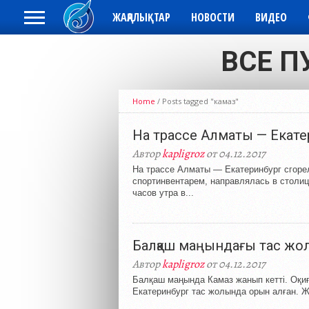
ЖАҢАЛЫҚТАР
НОВОСТИ
ВИДЕО
ВСЕ П
Home
/
Posts tagged "камаз"
На трассе Алматы — Екате
Автор
kapligroz
от 04.12.2017
На трассе Алматы — Екатеринбург сгорел
спортинвентарем, направлялась в столиц
часов утра в...
Балқаш маңындағы тас жол
Автор
kapligroz
от 04.12.2017
Балқаш маңында Камаз жанып кетті. Оқиғ
Екатеринбург тас жолында орын алған. Жү