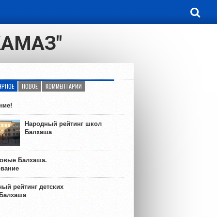
КАМАЗ"
ЯРНОЕ
НОВОЕ
КОММЕНТАРИИ
ние!
Народный рейтинг школ
Балхаша
ковые Балхаша.
ование
ый рейтинг детских
 Балхаша