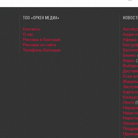
ТОО «ОРКЕН МЕДИА»
НОВОСТ
Контакты
Автобу
О нас
Акции и
Реклама в Балхаше
Афиша
Реклама на сайте
Без руб
Телефоны Балхаша
Бесплат
Бизнес
Видео
(
Выборы
Доставк
Еске ал
Жаңалы
Заслуж
Карта 
Конкур
Лента
(8
Народн
Наши л
Новост
Объявл
Поздра
Происш