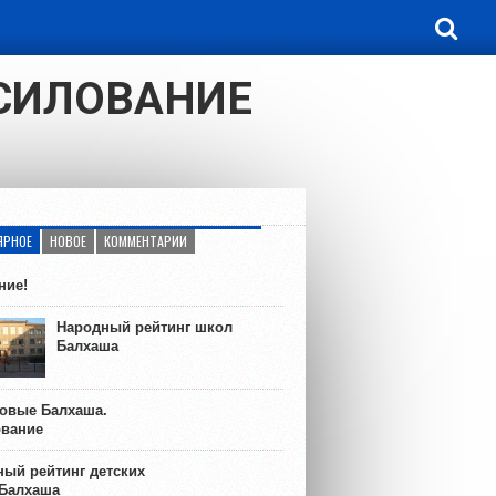
АСИЛОВАНИЕ
ЯРНОЕ
НОВОЕ
КОММЕНТАРИИ
ние!
Народный рейтинг школ
Балхаша
ковые Балхаша.
ование
ый рейтинг детских
 Балхаша