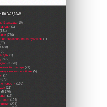
И ПО РАЗДЕЛАМ
сы Балхаша
(10)
 скидки
(1)
(131)
рики
(770)
ное образование за рубежом
(1)
(27)
3 458)
(2)
а еды
(1)
у
(979)
қтар
(3 720)
енные балхашцы
(21)
коммунальных проблем
(5)
сы
(14)
 878)
ые новости
(165)
юди
(21)
и
(5 176)
ения
(13)
вления
(194)
ествия
(221)