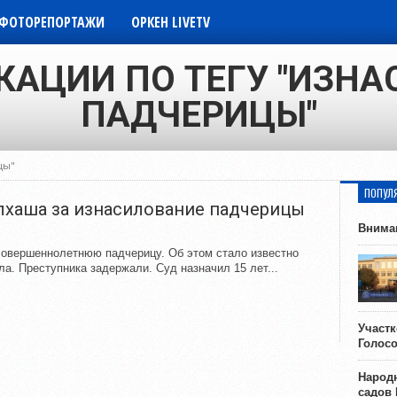
ФОТОРЕПОРТАЖИ
ОРКЕН LIVETV
КАЦИИ ПО ТЕГУ "ИЗН
ПАДЧЕРИЦЫ"
цы"
ПОПУЛ
алхаша за изнасилование падчерицы
Внима
совершеннолетнюю падчерицу. Об этом стало известно
ла. Преступника задержали. Суд назначил 15 лет...
Участ
Голос
Народн
садов