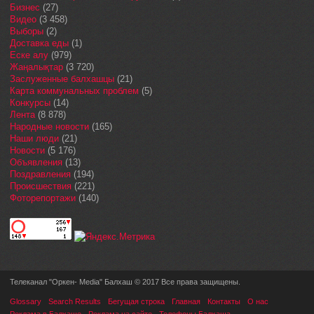
Бизнес
(27)
Видео
(3 458)
Выборы
(2)
Доставка еды
(1)
Еске алу
(979)
Жаңалықтар
(3 720)
Заслуженные балхашцы
(21)
Карта коммунальных проблем
(5)
Конкурсы
(14)
Лента
(8 878)
Народные новости
(165)
Наши люди
(21)
Новости
(5 176)
Объявления
(13)
Поздравления
(194)
Происшествия
(221)
Фоторепортажи
(140)
Телеканал "Оркен- Media" Балхаш © 2017 Все права защищены.
Glossary
Search Results
Бегущая строка
Главная
Контакты
О нас