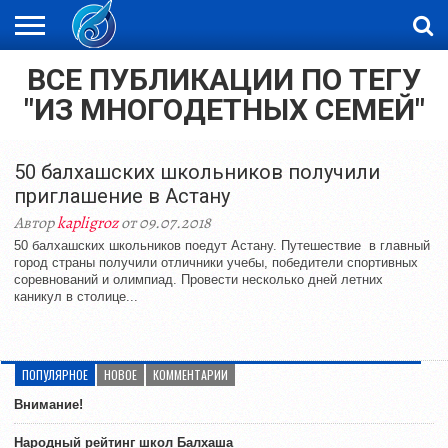
ВСЕ ПУБЛИКАЦИИ ПО ТЕГУ
ЖАҢАЛЫҚТАР
НОВОСТИ
ВИДЕО
ФОТОРЕПОРТАЖИ
ОРКЕН
"ИЗ МНОГОДЕТНЫХ СЕМЕЙ"
LIVETV
50 балхашских школьников получили
приглашение в Астану
Автор
kapligroz
от 09.07.2018
50 балхашских школьников поедут Астану. Путешествие в главный
город страны получили отличники учебы, победители спортивных
соревнований и олимпиад. Провести несколько дней летних
каникул в столице...
ПОПУЛЯРНОЕ
НОВОЕ
КОММЕНТАРИИ
Внимание!
Народный рейтинг школ Балхаша