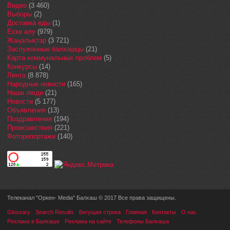
Видео
(3 460)
Выборы
(2)
Доставка еды
(1)
Еске алу
(979)
Жаңалықтар
(3 721)
Заслуженные балхашцы
(21)
Карта коммунальных проблем
(5)
Конкурсы
(14)
Лента
(8 878)
Народные новости
(165)
Наши люди
(21)
Новости
(5 177)
Объявления
(13)
Поздравления
(194)
Происшествия
(221)
Фоторепортажи
(140)
Телеканал "Оркен- Media" Балхаш © 2017 Все права защищены.
Glossary
Search Results
Бегущая строка
Главная
Контакты
О нас
Реклама в Балхаше
Реклама на сайте
Телефоны Балхаша